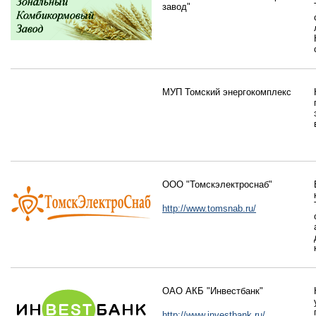
завод"
МУП Томский энергокомплекс
ООО "Томскэлектроснаб"
http://www.tomsnab.ru/
ОАО АКБ "Инвестбанк"
http://www.investbank.ru/